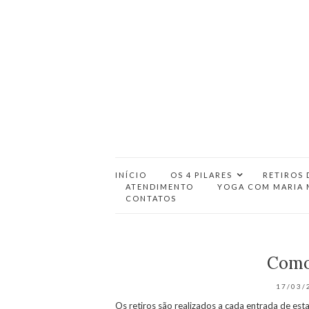
INÍCIO
OS 4 PILARES
RETIROS 
ATENDIMENTO
YOGA COM MARIA 
CONTATOS
Como 
17/03/
Os retiros são realizados a cada entrada de est