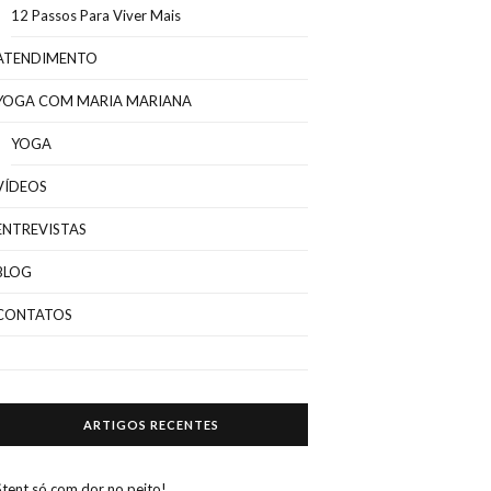
12 Passos Para Viver Mais
ATENDIMENTO
YOGA COM MARIA MARIANA
YOGA
VÍDEOS
ENTREVISTAS
BLOG
CONTATOS
ARTIGOS RECENTES
Stent só com dor no peito!